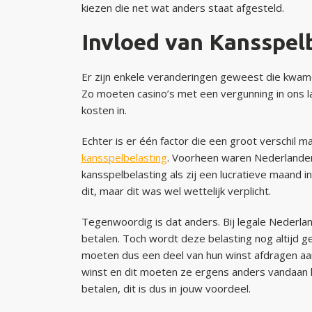
kiezen die net wat anders staat afgesteld.
Invloed van Kansspel
Er zijn enkele veranderingen geweest die kwa
Zo moeten casino’s met een vergunning in ons l
kosten in.
Echter is er één factor die een groot verschil 
kansspelbelasting
. Voorheen waren Nederlander
kansspelbelasting als zij een lucratieve maand 
dit, maar dit was wel wettelijk verplicht.
Tegenwoordig is dat anders. Bij legale Nederland
betalen. Toch wordt deze belasting nog altijd ge
moeten dus een deel van hun winst afdragen aan
winst en dit moeten ze ergens anders vandaan ha
betalen, dit is dus in jouw voordeel.