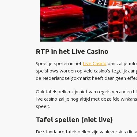
RTP in het Live Casino
Speel je spellen in het
Live Casino
dan zal je
nik
spelshows worden op vele casino’s tegelijk aa
de Nederlandse gokmarkt heeft daar geen effe
Ook tafelspellen zijn niet van regels veranderd.
live casino zal je nog altijd met dezelfde winkan
speelt.
Tafel spellen (niet live)
De standaard tafelspellen zijn vaak versies di