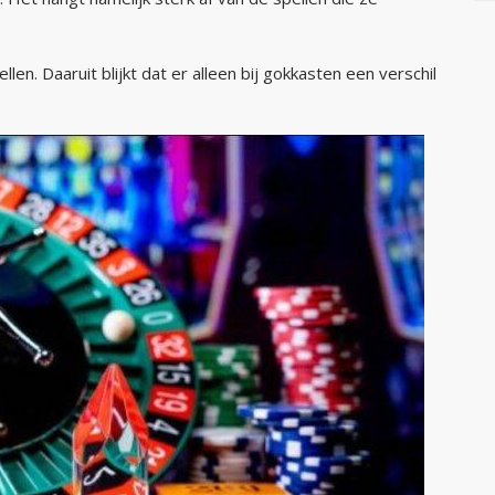
len. Daaruit blijkt dat er alleen bij gokkasten een verschil