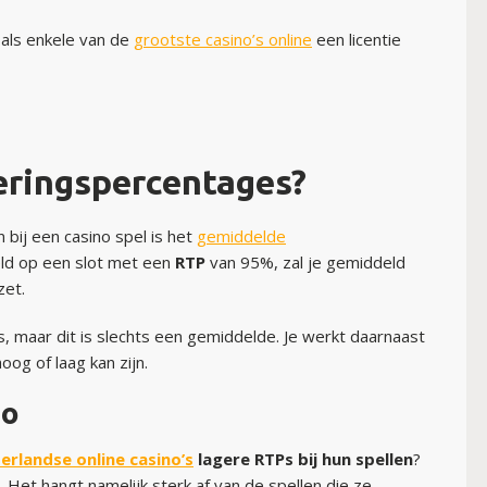
 als enkele van de
grootste casino’s online
een licentie
eringspercentages?
 bij een casino spel is het
gemiddelde
eld op een slot met een
RTP
van 95%, zal je gemiddeld
zet.
 is, maar dit is slechts een gemiddelde. Je werkt daarnaast
oog of laag kan zijn.
no
erlandse online casino’s
lagere RTPs bij hun spellen
?
 Het hangt namelijk sterk af van de spellen die ze