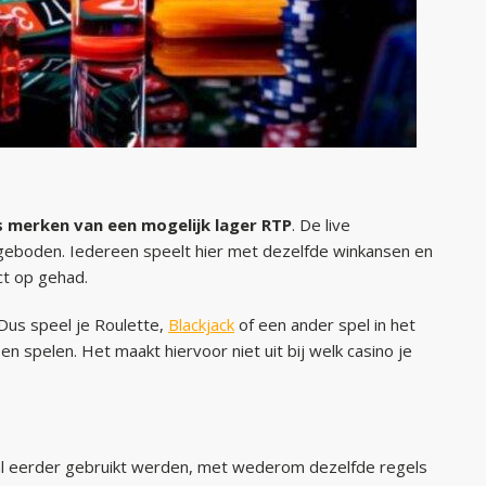
s merken van een mogelijk lager RTP
. De live
ngeboden. Iedereen speelt hier met dezelfde winkansen en
ct op gehad.
 Dus speel je Roulette,
Blackjack
of een ander spel in het
sen spelen. Het maakt hiervoor niet uit bij welk casino je
e al eerder gebruikt werden, met wederom dezelfde regels