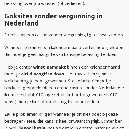
belasting over jou winsten (of verliezen).
Goksites zonder vergunning in
Nederland
Speel jij bij een casino zonder vergunning ligt dit wat anders.
Wanneer je binnen een kalendermaand verlies hebt geleden
dan hoef je geen aangifte van kansspelbelasting te doen.
Heb je echter
winst gemaakt
binnen een kalendermaand
moet je
altijd aangifte doen
. Het maakt hierbij niet uit
welk bedrag je hebt gewonnen. Stel je hebt één potje
blackjack gespeeld bij een online casino zonder Nederlandse
licentie en hebt €10 ingezet en het potje gewonnen (€10
winst) dien je hier officieel aangifte voor te doen.
Zal je problemen krijgen wanneer je dit niet doet bij deze
bedragen? Nee, die kans is heel onwaarschijnlijk. Echter ben
je wel
illegaal bezig
, net als dat je in eerste instantie al niet