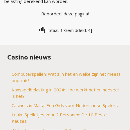
belasting berekend kan worden.
Beoordeel deze pagina!
[Totaal:
1
Gemiddeld:
4
]
Casino nieuws
Computerspellen: Wat zijn het en welke zijn het meest
populair?
Kansspelbelasting in 2024: Hoe werkt het en hoeveel
is het?
Casino’s in Malta: Een Gids voor Nederlandse Spelers
Leuke Spelletjes voor 2 Personen: De 10 Beste
Keuzes