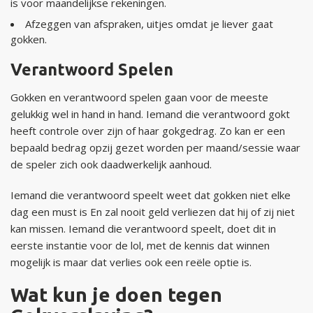
is voor maandelijkse rekeningen.
Afzeggen van afspraken, uitjes omdat je liever gaat
gokken.
Verantwoord Spelen
Gokken en verantwoord spelen gaan voor de meeste
gelukkig wel in hand in hand. Iemand die verantwoord gokt
heeft controle over zijn of haar gokgedrag. Zo kan er een
bepaald bedrag opzij gezet worden per maand/sessie waar
de speler zich ook daadwerkelijk aanhoud.
Iemand die verantwoord speelt weet dat gokken niet elke
dag een must is En zal nooit geld verliezen dat hij of zij niet
kan missen. Iemand die verantwoord speelt, doet dit in
eerste instantie voor de lol, met de kennis dat winnen
mogelijk is maar dat verlies ook een reële optie is.
Wat kun je doen tegen