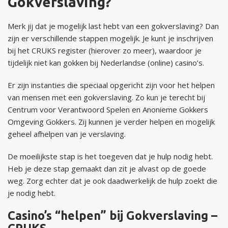
Gokverslaving?
Merk jij dat je mogelijk last hebt van een gokverslaving? Dan
zijn er verschillende stappen mogelijk. Je kunt je inschrijven
bij het CRUKS register (hierover zo meer), waardoor je
tijdelijk niet kan gokken bij Nederlandse (online) casino’s.
Er zijn instanties die speciaal opgericht zijn voor het helpen
van mensen met een gokverslaving. Zo kun je terecht bij
Centrum voor Verantwoord Spelen en Anonieme Gokkers
Omgeving Gokkers. Zij kunnen je verder helpen en mogelijk
geheel afhelpen van je verslaving.
De moeilijkste stap is het toegeven dat je hulp nodig hebt.
Heb je deze stap gemaakt dan zit je alvast op de goede
weg. Zorg echter dat je ook daadwerkelijk de hulp zoekt die
je nodig hebt.
Casino’s “helpen” bij Gokverslaving –