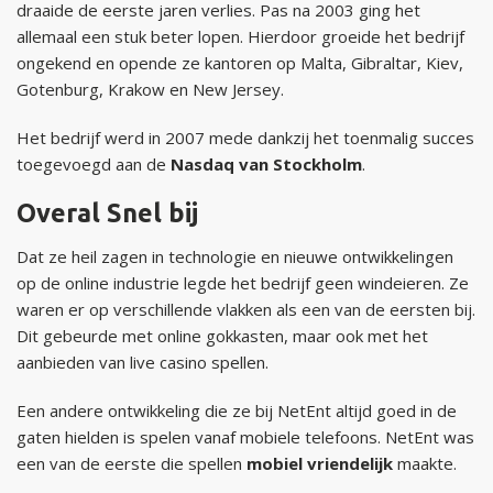
draaide de eerste jaren verlies. Pas na 2003 ging het
allemaal een stuk beter lopen. Hierdoor groeide het bedrijf
ongekend en opende ze kantoren op Malta, Gibraltar, Kiev,
Gotenburg, Krakow en New Jersey.
Het bedrijf werd in 2007 mede dankzij het toenmalig succes
toegevoegd aan de
Nasdaq van Stockholm
.
Overal Snel bij
Dat ze heil zagen in technologie en nieuwe ontwikkelingen
op de online industrie legde het bedrijf geen windeieren. Ze
waren er op verschillende vlakken als een van de eersten bij.
Dit gebeurde met online gokkasten, maar ook met het
aanbieden van live casino spellen.
Een andere ontwikkeling die ze bij NetEnt altijd goed in de
gaten hielden is spelen vanaf mobiele telefoons. NetEnt was
een van de eerste die spellen
mobiel vriendelijk
maakte.