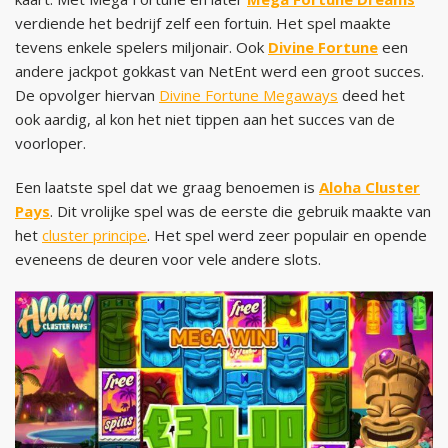
verdiende het bedrijf zelf een fortuin. Het spel maakte
tevens enkele spelers miljonair. Ook
Divine Fortune
een
andere jackpot gokkast van NetEnt werd een groot succes.
De opvolger hiervan
Divine Fortune Megaways
deed het
ook aardig, al kon het niet tippen aan het succes van de
voorloper.
Een laatste spel dat we graag benoemen is
Aloha Cluster
Pays
. Dit vrolijke spel was de eerste die gebruik maakte van
het
cluster principe
. Het spel werd zeer populair en opende
eveneens de deuren voor vele andere slots.