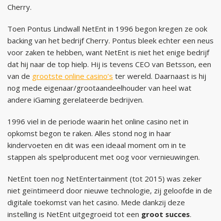
Cherry.
Toen Pontus Lindwall NetEnt in 1996 begon kregen ze ook
backing van het bedrijf Cherry. Pontus bleek echter een neus
voor zaken te hebben, want NetEnt is niet het enige bedrijf
dat hij naar de top hielp. Hij is tevens CEO van Betsson, een
van de
grootste online casino’s
ter wereld. Daarnaast is hij
nog mede eigenaar/grootaandeelhouder van heel wat
andere iGaming gerelateerde bedrijven.
1996 viel in de periode waarin het online casino net in
opkomst begon te raken. Alles stond nog in haar
kindervoeten en dit was een ideaal moment om in te
stappen als spelproducent met oog voor vernieuwingen.
NetEnt toen nog NetEntertainment (tot 2015) was zeker
niet geïntimeerd door nieuwe technologie, zij geloofde in de
digitale toekomst van het casino. Mede dankzij deze
instelling is NetEnt uitgegroeid tot een
groot succes
.