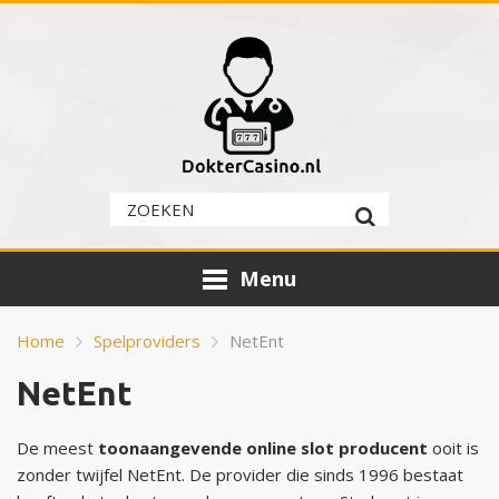
Menu
Home
Spelproviders
NetEnt
NetEnt
De meest
toonaangevende online slot producent
ooit is
zonder twijfel NetEnt. De provider die sinds 1996 bestaat