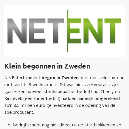
Klein begonnen in Zweden
NetEntertainment
begon in Zweden
, met een klein kantoor
met slechts 3 werknemers. Dit was niet veel vooral als je
gaat kijken hoeveel startkapitaal het bedrijf had. Cherry en
Kinnevek (een ander bedrijf) hadden namelijk omgerekend
zo’n 8.5 miljoen euro geïnvesteerd in de opening van de
spelproducent.
Het bedrijf schoot nog niet direct uit de startblokken en ze