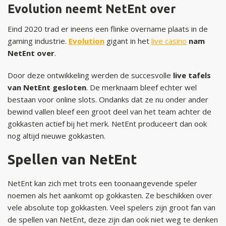
Evolution neemt NetEnt over
Eind 2020 trad er ineens een flinke overname plaats in de
gaming industrie.
Evolution
gigant in het
live casino
nam
NetEnt over
.
Door deze ontwikkeling werden de succesvolle
live tafels
van NetEnt gesloten
. De merknaam bleef echter wel
bestaan voor online slots. Ondanks dat ze nu onder ander
bewind vallen bleef een groot deel van het team achter de
gokkasten actief bij het merk. NetEnt produceert dan ook
nog altijd nieuwe gokkasten.
Spellen van NetEnt
NetEnt kan zich met trots een toonaangevende speler
noemen als het aankomt op gokkasten. Ze beschikken over
vele absolute top gokkasten. Veel spelers zijn groot fan van
de spellen van NetEnt, deze zijn dan ook niet weg te denken