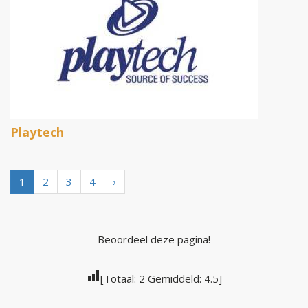
Playtech
1
2
3
4
›
Beoordeel deze pagina!
[Totaal:
2
Gemiddeld:
4.5
]