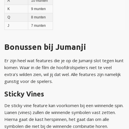
A
10 munten
K
9 munten
Q
8 munten
J
7 munten
Bonussen bij Jumanji
Er zijn heel wat features die je op de Jumanji slot tegen kunt
komen. Waar in de film de hoofdrolspelers niet te veel
extra’s wilden zien, wil jij dat wel. Alle features zijn namelijk
gunstig voor de spelers.
Sticky Vines
De sticky vine feature kan voorkomen bij een winnende spin.
Lianen (vines) zullen de winnende symbolen vast zetten.
Hierna gaat de kast herspinnen, het gaat dan om alle
symbolen die niet bij de winnende combinatie horen.