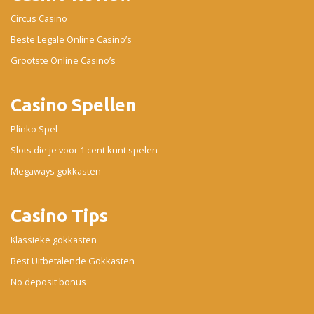
Circus Casino
Beste Legale Online Casino’s
Grootste Online Casino’s
Casino Spellen
Plinko Spel
Slots die je voor 1 cent kunt spelen
Megaways gokkasten
Casino Tips
Klassieke gokkasten
Best Uitbetalende Gokkasten
No deposit bonus