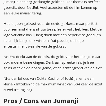
Jumanji is een erg geslaagde gokkast. Het thema is perfect
gebruikt door NetEnt. Veel aspecten uit de film komen op
een leuke manier terug.
Het is geen gokkast voor de echte gokkers, maar perfect
voor
iemand die wat uurtjes plezier wilt hebben
. Met de
lage variantie kan jij lang doen met een beperkt te goed (en
natuurlijk kan je ook winnen). Dat past bij de hoge
entertainment waarde van de gokkast.
NetEnt denkt aan de details, dit geldt voor het design maar
ook andere kleine dingen. Denk aan spreuken als je free
spins wint via de board game, of de achtergrond van de slot.
Niks dan lof dus van DokterCasino, of toch? Ja, er is een
kleine kanttekening de maximum winst van 504 keer de inzet
is wel treurig laag.
Pros / Cons van Jumanji