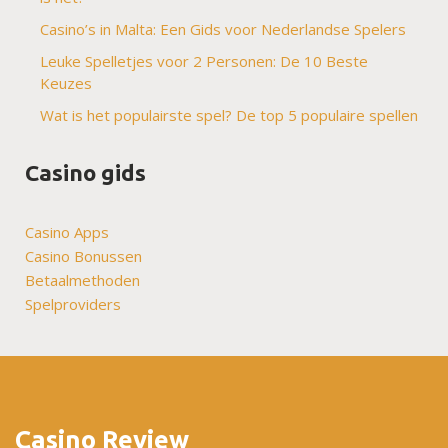
Casino’s in Malta: Een Gids voor Nederlandse Spelers
Leuke Spelletjes voor 2 Personen: De 10 Beste
Keuzes
Wat is het populairste spel? De top 5 populaire spellen
Casino gids
Casino Apps
Casino Bonussen
Betaalmethoden
Spelproviders
Casino Review