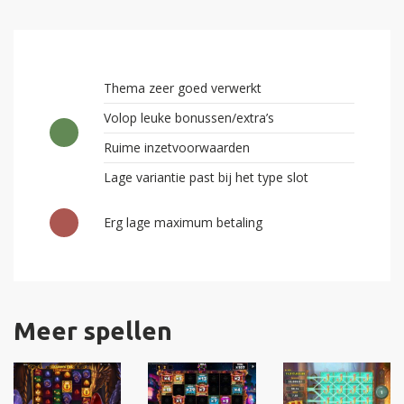
Thema zeer goed verwerkt
Volop leuke bonussen/extra’s
Ruime inzetvoorwaarden
Lage variantie past bij het type slot
Erg lage maximum betaling
Meer spellen