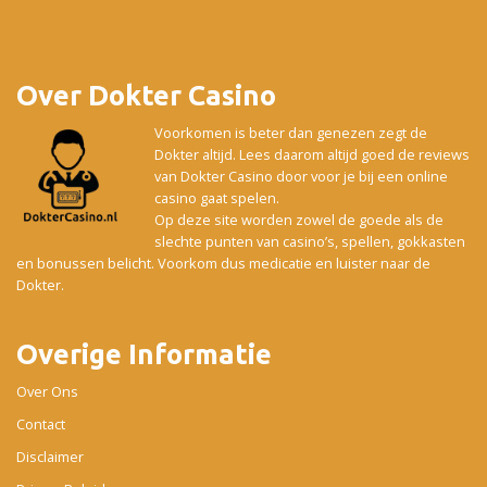
Over Dokter Casino
Voorkomen is beter dan genezen zegt de
Dokter altijd. Lees daarom altijd goed de reviews
van Dokter Casino door voor je bij een online
casino gaat spelen.
Op deze site worden zowel de goede als de
slechte punten van casino’s, spellen, gokkasten
en bonussen belicht. Voorkom dus medicatie en luister naar de
Dokter.
Overige Informatie
Over Ons
Contact
Disclaimer