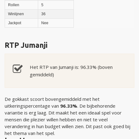
Rollen
5
Winlijnen
36
Jackpot
Nee
RTP Jumanji
Het RTP van Jumanji is: 96.33% (boven
gemiddeld)
De gokkast scoort bovengemiddeld met het
uitkeringspercentage van
96.33%
. De bijbehorende
variantie is erg laag. Dit maakt het een ideaal spel voor
mensen die plezier willen hebben en niet te veel
verandering in hun budget willen zien. Dit past ook goed bij
het thema van het spel.