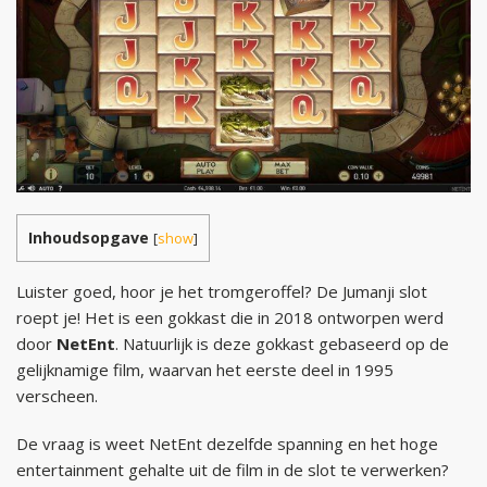
Inhoudsopgave
[
show
]
Luister goed, hoor je het tromgeroffel? De Jumanji slot
roept je! Het is een gokkast die in 2018 ontworpen werd
door
NetEnt
. Natuurlijk is deze gokkast gebaseerd op de
gelijknamige film, waarvan het eerste deel in 1995
verscheen.
De vraag is weet NetEnt dezelfde spanning en het hoge
entertainment gehalte uit de film in de slot te verwerken?