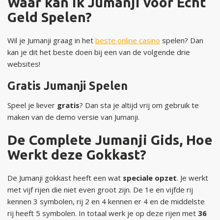
Waar kan ik Jumanji voor Echt
Geld Spelen?
Wil je Jumanji graag in het
beste online casino
spelen? Dan
kan je dit het beste doen bij een van de volgende drie
websites!
Gratis Jumanji Spelen
Speel je liever
gratis
? Dan sta je altijd vrij om gebruik te
maken van de demo versie van Jumanji.
De Complete Jumanji Gids, Hoe
Werkt deze Gokkast?
De Jumanji gokkast heeft een wat
speciale opzet
. Je werkt
met vijf rijen die niet even groot zijn. De 1e en vijfde rij
kennen 3 symbolen, rij 2 en 4 kennen er 4 en de middelste
rij heeft 5 symbolen. In totaal werk je op deze rijen met
36