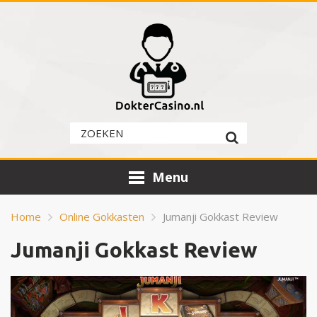
Menu
Home
Online Gokkasten
Jumanji Gokkast Review
Jumanji Gokkast Review