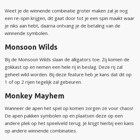
Weet je de winnende combinatie groter maken zal je nog
een re-spin krijgen, dit gaat door tot je een spin maakt waar
je niks aan hebt, daarna ontvang je de betaling van de
winnende symbolen.
Monsoon Wilds
Bij de Monsoon Wilds slaan de alligators toe. Zij komen de
gokkast op en nemen een hele rij in beslag. Deze rij zal
geheel wild worden. Bij deze feature heb je kans dat dit op
1 of op 2 rijen tegelijk zal gebeuren.
Monkey Mayhem
Wanneer de apen het spel op komen zorgen ze voor chaos!
De apen pakken symbolen op en plaatsen deze op een
andere plek op het speelveld terug. Je krijgt hierbij een kans
op andere winnende combinaties.