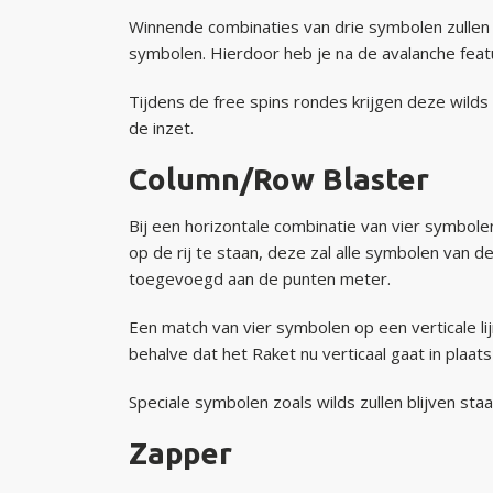
Winnende combinaties van drie symbolen zullen 
symbolen. Hierdoor heb je na de avalanche fea
Tijdens de free spins rondes krijgen deze wilds 
de inzet.
Column/Row Blaster
Bij een horizontale combinatie van vier symbole
op de rij te staan, deze zal alle symbolen van de
toegevoegd aan de punten meter.
Een match van vier symbolen op een verticale li
behalve dat het Raket nu verticaal gaat in plaats
Speciale symbolen zoals wilds zullen blijven staa
Zapper