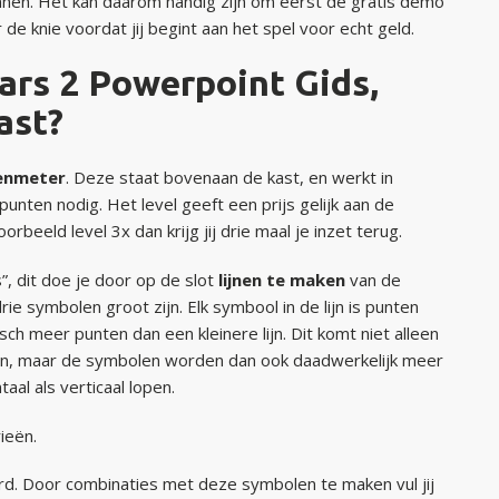
nnen. Het kan daarom handig zijn om eerst de gratis demo
r de knie voordat jij begint aan het spel voor echt geld.
rs 2 Powerpoint Gids,
ast?
enmeter
. Deze staat bovenaan de kast, en werkt in
punten nodig. Het level geeft een prijs gelijk aan de
orbeeld level 3x dan krijg jij drie maal je inzet terug.
, dit doe je door op de slot
lijnen te maken
van de
ie symbolen groot zijn. Elk symbool in de lijn is punten
ch meer punten dan een kleinere lijn. Dit komt niet alleen
aan, maar de symbolen worden dan ook daadwerkelijk meer
al als verticaal lopen.
ieën.
rd. Door combinaties met deze symbolen te maken vul jij