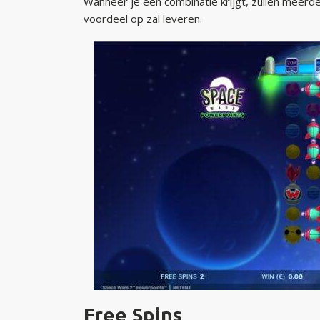
Wanneer je een combinatie krijgt, zullen meerd
voordeel op zal leveren.
Free Spins