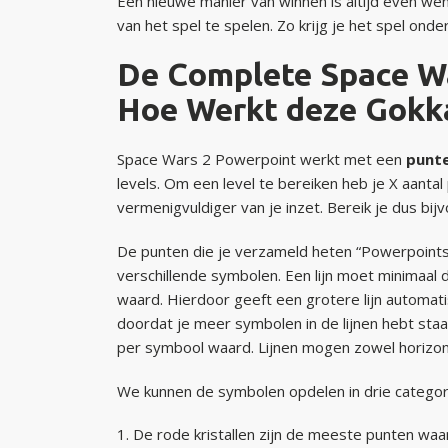
Een nieuwe manier van winnen is altijd even we
van het spel te spelen. Zo krijg je het spel onde
De Complete Space Wa
Hoe Werkt deze Gokk
Space Wars 2 Powerpoint werkt met een
punt
levels. Om een level te bereiken heb je X aantal 
vermenigvuldiger van je inzet. Bereik je dus bijvo
De punten die je verzameld heten “Powerpoints”
verschillende symbolen. Een lijn moet minimaal dr
waard. Hierdoor geeft een grotere lijn automatis
doordat je meer symbolen in de lijnen hebt st
per symbool waard. Lijnen mogen zowel horizonta
We kunnen de symbolen opdelen in drie categor
De rode kristallen zijn de meeste punten waa