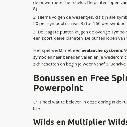
de powermeter het snelst. De punten lopen van 3
8)
Hierna volgen de wezentjes, dit zijn alle symb
20 per symbool (lijn van 3) tot 160 per symbool (
De laagste punten krijgen de overige symbolen
een soort kleine planeten. De punten lopen van 1
Het spel werkt met een
avalanche systeem
. 
symbolen naar beneden vallen en je wederom co
zich resetten en begin je weer vanaf 0. Behalve
Bonussen en Free Spi
Powerpoint
Er is heel wat te beleven in deze oorlog in de r
hier.
Wilds en Multiplier Wild