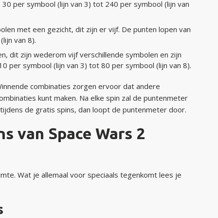
0 per symbool (lijn van 3) tot 240 per symbool (lijn van
olen met een gezicht, dit zijn er vijf. De punten lopen van
lijn van 8).
, dit zijn wederom vijf verschillende symbolen en zijn
0 per symbool (lijn van 3) tot 80 per symbool (lijn van 8).
Winnende combinaties zorgen ervoor dat andere
mbinaties kunt maken. Na elke spin zal de puntenmeter
 tijdens de gratis spins, dan loopt de puntenmeter door.
ns van Space Wars 2
uimte. Wat je allemaal voor speciaals tegenkomt lees je
s