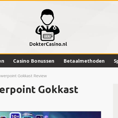
en
Casino Bonussen
Betaalmethoden
S
owerpoint Gokkast Review
erpoint Gokkast