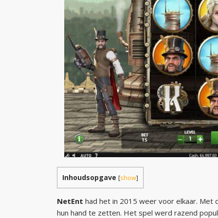
Inhoudsopgave
[
show
]
NetEnt
had het in 2015 weer voor elkaar. Met 
hun hand te zetten. Het spel werd razend popula