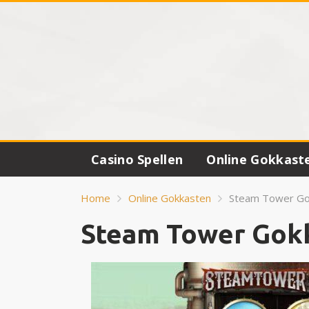
Casino Spellen
Online Gokkast
Home
Online Gokkasten
Steam Tower Go
Steam Tower Gok