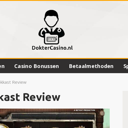
en
Casino Bonussen
Betaalmethoden
S
kkast Review
kast Review