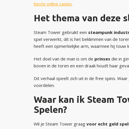
beste online casino
.
Het thema van deze s
Steam Tower gebruikt een
steampunk indust
spel verwerkt, dit is het beklimmen van de toren
heeft een opmerkelijke arm, waarmee hij touw k
Het doel van de man is om de
prinses
die in ge
boven in de toren en een draak houdt haar gev
Dit verhaal speelt zich uit in de free spins. Wa
voordelen.
Waar kan ik Steam To
Spelen?
Wil je Steam Tower graag
voor echt geld spe