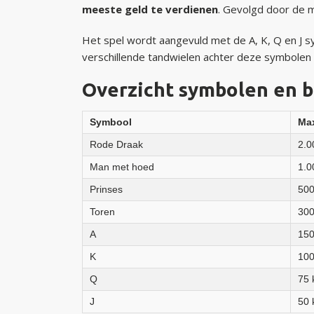
meeste geld te verdienen
. Gevolgd door de m
Het spel wordt aangevuld met de A, K, Q en J sym
verschillende tandwielen achter deze symbolen 
Overzicht symbolen en b
Symbool
Ma
Rode Draak
2.0
Man met hoed
1.0
Prinses
500
Toren
300
A
150
K
100
Q
75 
J
50 