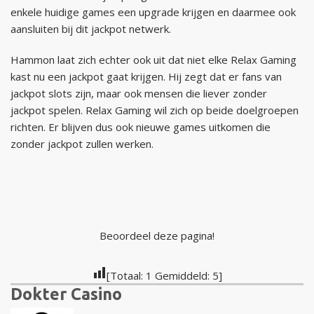
enkele huidige games een upgrade krijgen en daarmee ook
aansluiten bij dit jackpot netwerk.
Hammon laat zich echter ook uit dat niet elke Relax Gaming
kast nu een jackpot gaat krijgen. Hij zegt dat er fans van
jackpot slots zijn, maar ook mensen die liever zonder
jackpot spelen. Relax Gaming wil zich op beide doelgroepen
richten. Er blijven dus ook nieuwe games uitkomen die
zonder jackpot zullen werken.
Beoordeel deze pagina!
[Totaal:
1
Gemiddeld:
5
]
Dokter Casino