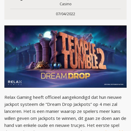
Casino
07/04/2022
Relax Gaming heeft officieel aangekondigd dat hun nieuwe
jackpot systeem de “Dream Drop Jackpots” op 4 mei zal
lanceren. Het is een manier waarop ze spelers meer kans
willen geven om jackpots te winnen, dit gaan ze doen aan de
hand van enkele oude en nieuwe trucjes. Het eerste spel