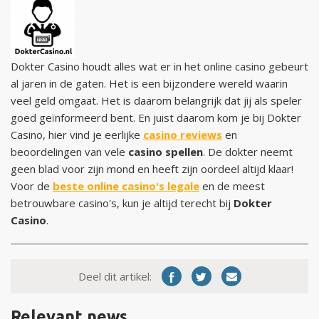
Dokter Casino houdt alles wat er in het online casino gebeurt
al jaren in de gaten. Het is een bijzondere wereld waarin
veel geld omgaat. Het is daarom belangrijk dat jij als speler
goed geïnformeerd bent. En juist daarom kom je bij Dokter
Casino, hier vind je eerlijke
casino reviews
en
beoordelingen van vele
casino spellen
. De dokter neemt
geen blad voor zijn mond en heeft zijn oordeel altijd klaar!
Voor de
beste online casino's legale
en de meest
betrouwbare casino's, kun je altijd terecht bij
Dokter
Casino
.
Deel dit artikel:
Relevant news