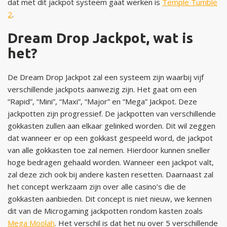
dat met dit jackpot systeem gaat werken is
Temple Tumble
2
.
Dream Drop Jackpot, wat is
het?
De Dream Drop Jackpot zal een systeem zijn waarbij vijf
verschillende jackpots aanwezig zijn. Het gaat om een
“Rapid”, “Mini”, “Maxi”, “Major” en “Mega” Jackpot. Deze
jackpotten zijn progressief. De jackpotten van verschillende
gokkasten zullen aan elkaar gelinked worden. Dit wil zeggen
dat wanneer er op een gokkast gespeeld word, de jackpot
van alle gokkasten toe zal nemen. Hierdoor kunnen sneller
hoge bedragen gehaald worden. Wanneer een jackpot valt,
zal deze zich ook bij andere kasten resetten. Daarnaast zal
het concept werkzaam zijn over alle casino’s die de
gokkasten aanbieden. Dit concept is niet nieuw, we kennen
dit van de Microgaming jackpotten rondom kasten zoals
Mega Moolah
. Het verschil is dat het nu over 5 verschillende