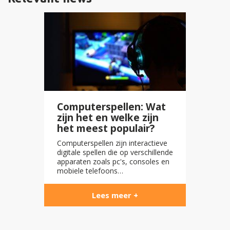
Computerspellen: Wat
zijn het en welke zijn
het meest populair?
Computerspellen zijn interactieve
digitale spellen die op verschillende
apparaten zoals pc's, consoles en
mobiele telefoons…
Lees meer +