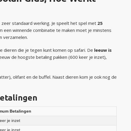
n zeer standaard werking. Je speelt het spel met
25
m een winnende combinatie te maken moet je minstens
jn verzamelen.
e dieren die je tegen kunt komen op safari. De
leeuw is
 leeuw de hoogste betaling pakken (600 keer je inzet),
ter), olifant en de buffel. Naast dieren kom je ook nog de
etalingen
mum Betalingen
eer je inzet
eer je inzet