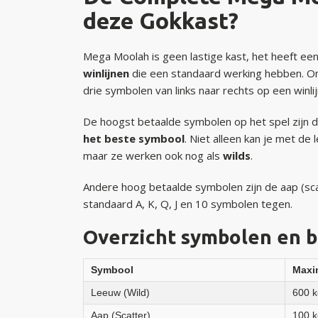
deze Gokkast?
Mega Moolah is geen lastige kast, het heeft ee
winlijnen
die een standaard werking hebben. O
drie symbolen van links naar rechts op een winli
De hoogst betaalde symbolen op het spel zijn d
het beste symbool
. Niet alleen kan je met de
maar ze werken ook nog als
wilds
.
Andere hoog betaalde symbolen zijn de aap (scat
standaard A, K, Q, J en 10 symbolen tegen.
Overzicht symbolen en b
Symbool
Maxi
Leeuw (Wild)
600 k
Aap (Scatter)
100 k