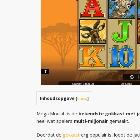
Inhoudsopgave
[
show
]
Mega Moolah is de
bekendste gokkast met j
heel wat spelers
multi-miljonair
gemaakt.
Doordat de
gokkast
erg populair is, loopt de ja