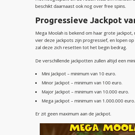
beschikt daarnaast ook nog over free spins.
Progressieve Jackpot v
Mega Moolah is bekend om haar grote jackpot, m
vier deze jackpots zijn progressief, en lopen 
zal deze zich resetten tot het begin bedrag.
De verschillende jackpotten zullen altijd een m
Mini Jackpot – minimum van 10 euro.
Minor Jackpot – minimum van 100 euro.
Major Jackpot – minimum van 10.000 euro.
Mega jackpot – minimum van 1.000.000 euro.
Er zit geen maximum aan de jackpot.