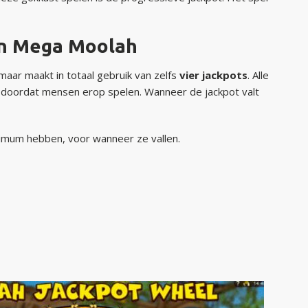
an Mega Moolah
aar maakt in totaal gebruik van zelfs
vier jackpots
. Alle
op doordat mensen erop spelen. Wanneer de jackpot valt
inimum hebben, voor wanneer ze vallen.