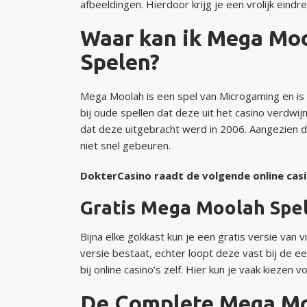
afbeeldingen. Hierdoor krijg je een vrolijk eindre
Waar kan ik Mega Moo
Spelen?
Mega Moolah is een spel van Microgaming en is
bij oude spellen dat deze uit het casino verdwij
dat deze uitgebracht werd in 2006. Aangezien de g
niet snel gebeuren.
DokterCasino raadt de volgende online cas
Gratis Mega Moolah Spe
Bijna elke gokkast kun je een gratis versie van v
versie bestaat, echter loopt deze vast bij de e
bij online casino’s zelf. Hier kun je vaak kiezen 
De Complete Mega Mo