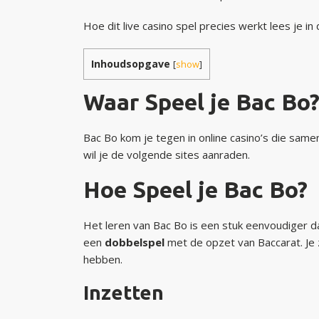
Hoe dit live casino spel precies werkt lees je i
Inhoudsopgave
[
show
]
Waar Speel je Bac Bo
Bac Bo kom je tegen in online casino’s die same
wil je de volgende sites aanraden.
Hoe Speel je Bac Bo?
Het leren van Bac Bo is een stuk eenvoudiger d
een
dobbelspel
met de opzet van Baccarat. Je z
hebben.
Inzetten