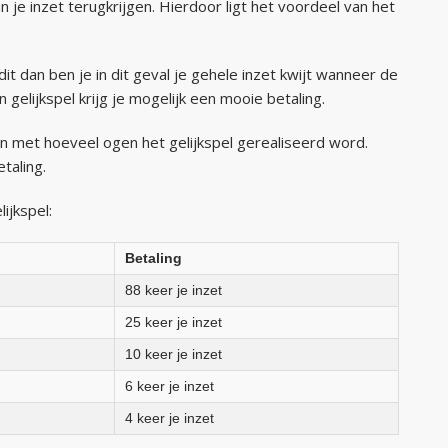
 je inzet terugkrijgen. Hierdoor ligt het voordeel van het
 dit dan ben je in dit geval je gehele inzet kwijt wanneer de
 gelijkspel krijg je mogelijk een mooie betaling.
van met hoeveel ogen het gelijkspel gerealiseerd word.
taling.
ijkspel:
Betaling
88 keer je inzet
25 keer je inzet
10 keer je inzet
6 keer je inzet
4 keer je inzet