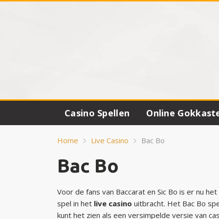
Casino Spellen
Online Gokkast
Home
Live Casino
Bac Bo
Bac Bo
Voor de fans van Baccarat en Sic Bo is er nu het
spel in het
live casino
uitbracht. Het Bac Bo spe
kunt het zien als een versimpelde versie van casi