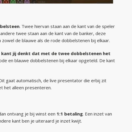
bbelsteen
. Twee hiervan staan aan de kant van de speler
andere twee staan aan de kant van de banker, deze
zowel de blauwe als de rode dobbelstenen bij elkaar.
 kant jij denkt dat met de twee dobbelstenen het
ode en blauwe dobbelstenen bij elkaar opgeteld. De kant
 gaat automatisch, de live presentator die erbij zit
et het alleen presenteren.
 dan ontvang je bij winst een
1:1 betaling
. Een inzet van
ere kant ben je uiteraard je inzet kwijt.