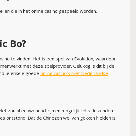
ellen die in het online casino gespeeld worden.
ic Bo?
 casino te vinden. Het is een spel van Evolution, waardoor
samenwerkt met deze spelprovider. Gelukkig is dit bij de
vind je enkele goede
online casino’s met Nederlandse
et zou al eeuwenoud zijn en mogelijk zelfs duizenden
ies ontstond. Dat de Chinezen wel van gokken hielden is