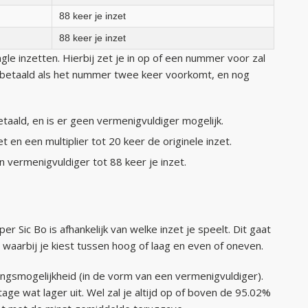
88 keer je inzet
88 keer je inzet
gle inzetten. Hierbij zet je in op of een nummer voor zal
a betaald als het nummer twee keer voorkomt, en nog
 betaald, en is er geen vermenigvuldiger mogelijk.
t en een multiplier tot 20 keer de originele inzet.
en vermenigvuldiger tot 88 keer je inzet.
er Sic Bo is afhankelijk van welke inzet je speelt. Dit gaat
et waarbij je kiest tussen hoog of laag en even of oneven.
lingsmogelijkheid (in de vorm van een vermenigvuldiger).
age wat lager uit. Wel zal je altijd op of boven de 95.02%