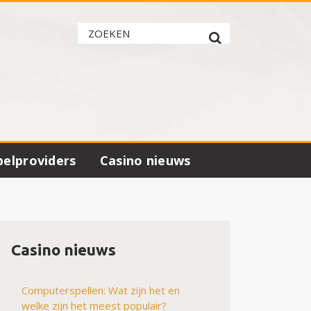
pelproviders
Casino nieuws
Casino nieuws
Computerspellen: Wat zijn het en
welke zijn het meest populair?