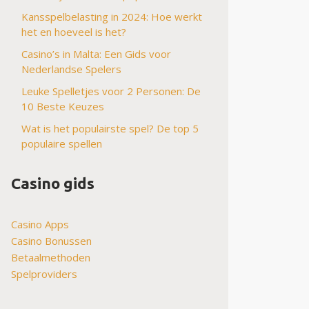
Kansspelbelasting in 2024: Hoe werkt
het en hoeveel is het?
Casino’s in Malta: Een Gids voor
Nederlandse Spelers
Leuke Spelletjes voor 2 Personen: De
10 Beste Keuzes
Wat is het populairste spel? De top 5
populaire spellen
Casino gids
Casino Apps
Casino Bonussen
Betaalmethoden
Spelproviders