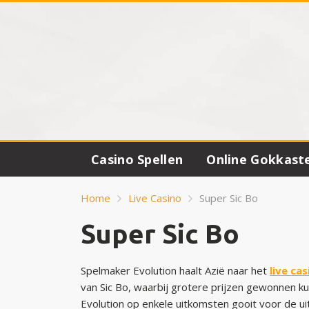
Casino Spellen
Online Gokkast
Home
Live Casino
Super Sic Bo
Super Sic Bo
Spelmaker Evolution haalt Azië naar het
live cas
van Sic Bo, waarbij grotere prijzen gewonnen k
Evolution op enkele uitkomsten gooit voor de ui