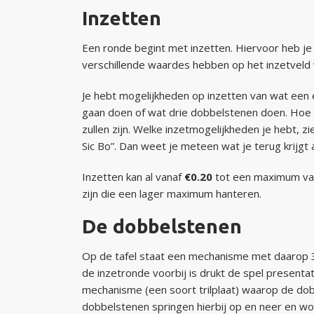
Inzetten
Een ronde begint met inzetten. Hiervoor heb je z
verschillende waardes hebben op het inzetveld wa
Je hebt mogelijkheden op inzetten van wat een
gaan doen of wat drie dobbelstenen doen. Hoe m
zullen zijn. Welke inzetmogelijkheden je hebt, z
Sic Bo”. Dan weet je meteen wat je terug krijgt a
Inzetten kan al vanaf
€0.20
tot een maximum v
zijn die een lager maximum hanteren.
De dobbelstenen
Op de tafel staat een mechanisme met daarop 
de inzetronde voorbij is drukt de spel presentat
mechanisme (een soort trilplaat) waarop de dobb
dobbelstenen springen hierbij op en neer en wo