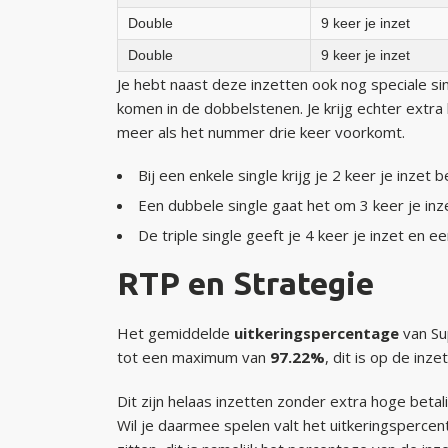
Double
9 keer je inzet
Double
9 keer je inzet
Je hebt naast deze inzetten ook nog speciale sin
komen in de dobbelstenen. Je krijg echter extr
meer als het nummer drie keer voorkomt.
Bij een enkele single krijg je 2 keer je inzet
Een dubbele single gaat het om 3 keer je inze
De triple single geeft je 4 keer je inzet en e
RTP en Strategie
Het gemiddelde
uitkeringspercentage
van Sup
tot een maximum van
97.22%
, dit is op de inz
Dit zijn helaas inzetten zonder extra hoge beta
Wil je daarmee spelen valt het uitkeringspercent