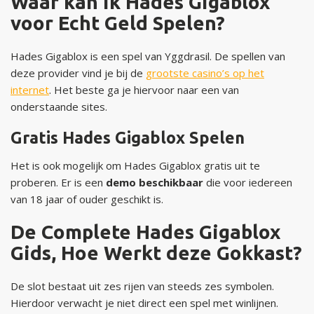
Waar kan ik Hades Gigablox
voor Echt Geld Spelen?
Hades Gigablox is een spel van Yggdrasil. De spellen van
deze provider vind je bij de
grootste casino’s op het
internet
. Het beste ga je hiervoor naar een van
onderstaande sites.
Gratis Hades Gigablox Spelen
Het is ook mogelijk om Hades Gigablox gratis uit te
proberen. Er is een
demo beschikbaar
die voor iedereen
van 18 jaar of ouder geschikt is.
De Complete Hades Gigablox
Gids, Hoe Werkt deze Gokkast?
De slot bestaat uit zes rijen van steeds zes symbolen.
Hierdoor verwacht je niet direct een spel met winlijnen.