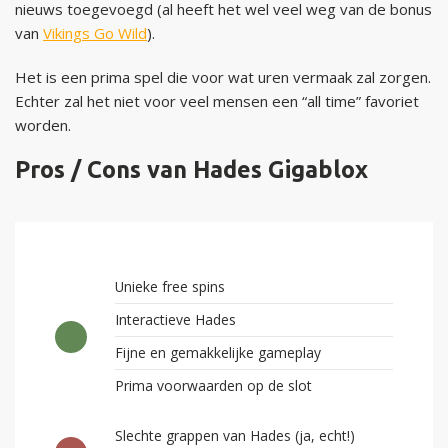
nieuws toegevoegd (al heeft het wel veel weg van de bonus
van
Vikings Go Wild
).
Het is een prima spel die voor wat uren vermaak zal zorgen.
Echter zal het niet voor veel mensen een “all time” favoriet
worden.
Pros / Cons van Hades Gigablox
Unieke free spins
Interactieve Hades
Fijne en gemakkelijke gameplay
Prima voorwaarden op de slot
Slechte grappen van Hades (ja, echt!)