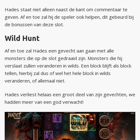
Hades staat niet alleen naast de kant om commentaar te
geven. Af en toe zal hij de speler ook helpen, dit gebeurd bij
de bonussen van deze slot.
Wild Hunt
Af en toe zal Hades een gevecht aan gaan met alle
monsters die op de slot gedraaid zijn. Monsters die hij
verslaat zullen veranderen in wilds. Een block blijft als block
tellen, hierbij zal dus of wel het hele block in wilds
veranderen, of allemaal niet.
Hades verliest helaas een groot deel van zijn gevechten, we
hadden meer van een god verwacht!