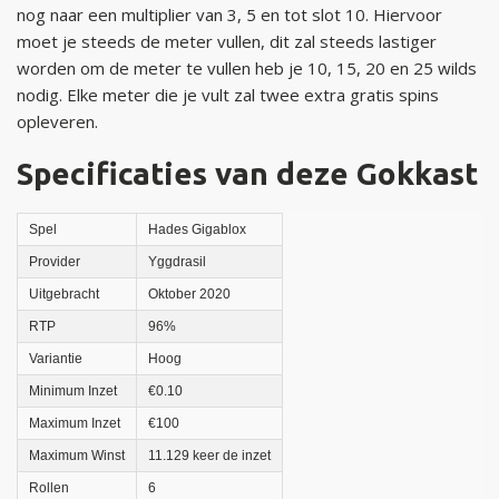
nog naar een multiplier van 3, 5 en tot slot 10. Hiervoor
moet je steeds de meter vullen, dit zal steeds lastiger
worden om de meter te vullen heb je 10, 15, 20 en 25 wilds
nodig. Elke meter die je vult zal twee extra gratis spins
opleveren.
Specificaties van deze Gokkast
Spel
Hades Gigablox
Provider
Yggdrasil
Uitgebracht
Oktober 2020
RTP
96%
Variantie
Hoog
Minimum Inzet
€0.10
Maximum Inzet
€100
Maximum Winst
11.129 keer de inzet
Rollen
6