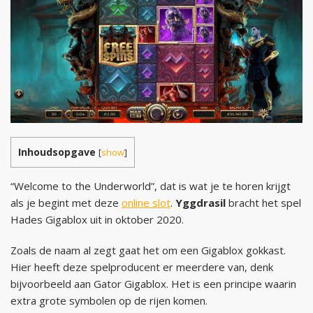
Inhoudsopgave
[
show
]
“Welcome to the Underworld”, dat is wat je te horen krijgt
als je begint met deze
online slot
.
Yggdrasil
bracht het spel
Hades Gigablox uit in oktober 2020.
Zoals de naam al zegt gaat het om een Gigablox gokkast.
Hier heeft deze spelproducent er meerdere van, denk
bijvoorbeeld aan Gator Gigablox. Het is een principe waarin
extra grote symbolen op de rijen komen.