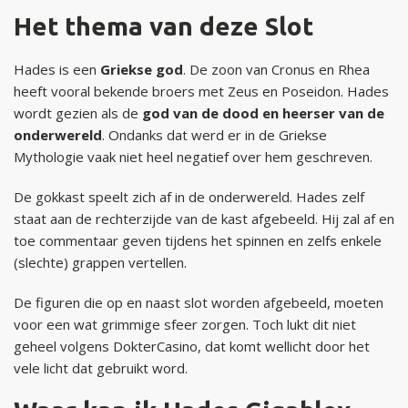
Het thema van deze Slot
Hades is een
Griekse god
. De zoon van Cronus en Rhea
heeft vooral bekende broers met Zeus en Poseidon. Hades
wordt gezien als de
god van de dood en heerser van de
onderwereld
. Ondanks dat werd er in de Griekse
Mythologie vaak niet heel negatief over hem geschreven.
De gokkast speelt zich af in de onderwereld. Hades zelf
staat aan de rechterzijde van de kast afgebeeld. Hij zal af en
toe commentaar geven tijdens het spinnen en zelfs enkele
(slechte) grappen vertellen.
De figuren die op en naast slot worden afgebeeld, moeten
voor een wat grimmige sfeer zorgen. Toch lukt dit niet
geheel volgens DokterCasino, dat komt wellicht door het
vele licht dat gebruikt word.