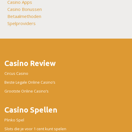
Casino Apps
Casino Bonussen
Betaalmethoden
Spelproviders
Casino Review
Circus Casino
Beste Legale Online Casino’s
Grootste Online Casino’s
Casino Spellen
Plinko Spel
Slots die je voor 1 cent kunt spelen