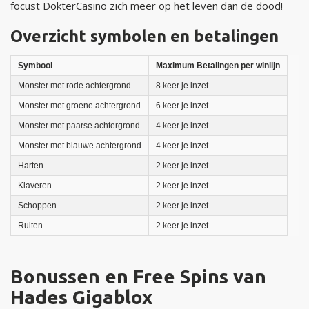
focust DokterCasino zich meer op het leven dan de dood!
Overzicht symbolen en betalingen
Symbool
Maximum Betalingen per winlijn
Monster met rode achtergrond
8 keer je inzet
Monster met groene achtergrond
6 keer je inzet
Monster met paarse achtergrond
4 keer je inzet
Monster met blauwe achtergrond
4 keer je inzet
Harten
2 keer je inzet
Klaveren
2 keer je inzet
Schoppen
2 keer je inzet
Ruiten
2 keer je inzet
Bonussen en Free Spins van
Hades Gigablox