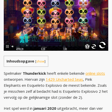
Inhoudsopgave
[
show
]
Spelmaker
Thunderkick
heeft enkele bekende
online slots
ontworpen. Hiervan zijn
1429 Uncharted Seas
, Pink
Elephants en Esqueleto Explosivo de meest bekende. Zoals
je misschien zelf al bedacht had is Esqueleto Explosivo 2 het
vervolg op de gelijknamige slot (zonder de 2).
Het spel werd in
januari 2020
uitgebracht, meer dan vier