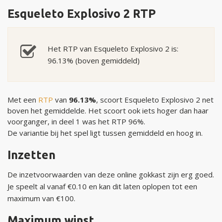
Esqueleto Explosivo 2 RTP
Het RTP van Esqueleto Explosivo 2 is:
96.13% (boven gemiddeld)
Met een
RTP
van
96.13%
, scoort Esqueleto Explosivo 2 net
boven het gemiddelde. Het scoort ook iets hoger dan haar
voorganger, in deel 1 was het RTP 96%.
De variantie bij het spel ligt tussen gemiddeld en hoog in.
Inzetten
De inzetvoorwaarden van deze online gokkast zijn erg goed.
Je speelt al vanaf €0.10 en kan dit laten oplopen tot een
maximum van €100.
Maximum winst