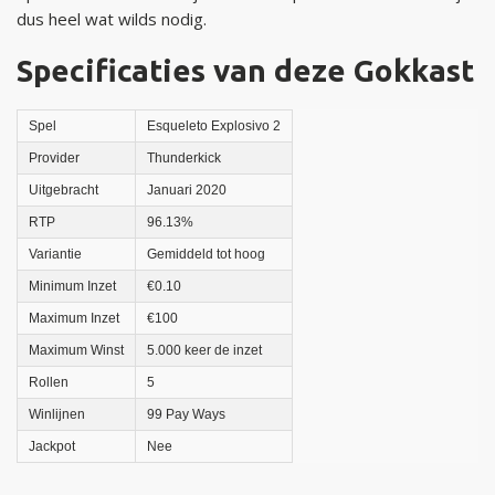
dus heel wat wilds nodig.
Specificaties van deze Gokkast
Spel
Esqueleto Explosivo 2
Provider
Thunderkick
Uitgebracht
Januari 2020
RTP
96.13%
Variantie
Gemiddeld tot hoog
Minimum Inzet
€0.10
Maximum Inzet
€100
Maximum Winst
5.000 keer de inzet
Rollen
5
Winlijnen
99 Pay Ways
Jackpot
Nee