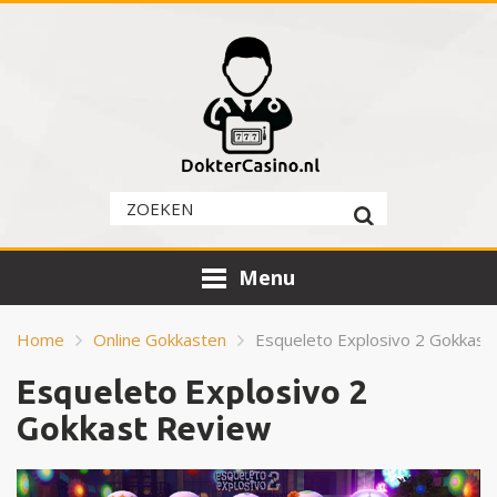
Menu
Home
Online Gokkasten
Esqueleto Explosivo 2 Gokkast
Esqueleto Explosivo 2
Gokkast Review