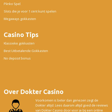
Plinko Spel
Slots die je voor 1 cent kunt spelen
Megaways gokkasten
Casino Tips
Klassieke gokkasten
Best Uitbetalende Gokkasten
No deposit bonus
Over Dokter Casino
Voorkomen is beter dan genezen zegt de
Dokter altijd. Lees daarom altijd goed de reviews
van Dokter Casino door voor je bij een online