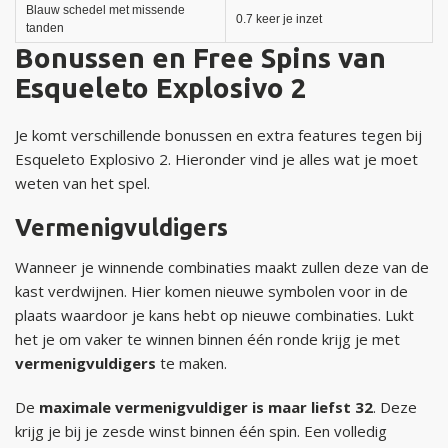
Blauw schedel met missende
0.7 keer je inzet
tanden
Bonussen en Free Spins van
Esqueleto Explosivo 2
Je komt verschillende bonussen en extra features tegen bij
Esqueleto Explosivo 2. Hieronder vind je alles wat je moet
weten van het spel.
Vermenigvuldigers
Wanneer je winnende combinaties maakt zullen deze van de
kast verdwijnen. Hier komen nieuwe symbolen voor in de
plaats waardoor je kans hebt op nieuwe combinaties. Lukt
het je om vaker te winnen binnen één ronde krijg je met
vermenigvuldigers
te maken.
De
maximale vermenigvuldiger is maar liefst 32
. Deze
krijg je bij je zesde winst binnen één spin. Een volledig