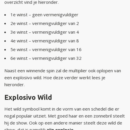
overzicht vind je hieronder.
1e winst – geen vermenigvuldiger
2e winst – vermenigvuldiger van 2
3e winst – vermenigvuldiger van 4
4e winst – vermenigvuldiger van 8
5e winst – vermenigvuldiger van 16
6e winst – vermenigvuldiger van 32
Naast een winnende spin zal de multiplier ook oplopen van
een explosivo wild. Hoe deze verder werkt lees je
hieronder.
Explosivo Wild
Het wild symbool komt in de vorm van een schedel die er
nogal populair uitziet. Met goed haar en een zonnebril steelt
hij de show. Ook op een andere manier steelt deze wild de
show, dat is namelijk
zijn explosie
.