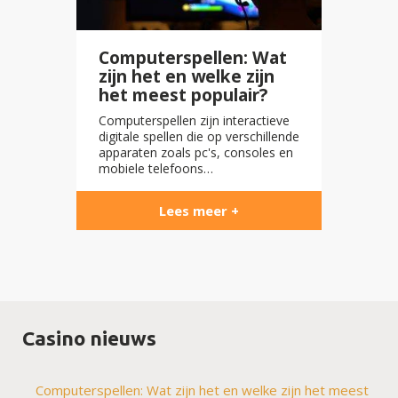
Computerspellen: Wat
zijn het en welke zijn
het meest populair?
Computerspellen zijn interactieve
digitale spellen die op verschillende
apparaten zoals pc's, consoles en
mobiele telefoons…
Lees meer +
Casino nieuws
Computerspellen: Wat zijn het en welke zijn het meest