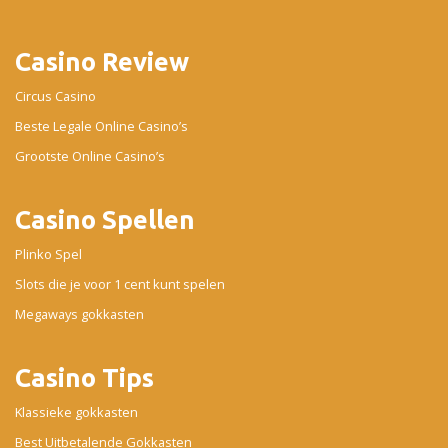
Casino Review
Circus Casino
Beste Legale Online Casino’s
Grootste Online Casino’s
Casino Spellen
Plinko Spel
Slots die je voor 1 cent kunt spelen
Megaways gokkasten
Casino Tips
Klassieke gokkasten
Best Uitbetalende Gokkasten