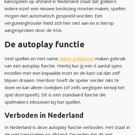
kansspelen op afstand in Nederland staat dat gokkers
iedere inzet een nieuwe beslissing moeten maken, spellen
mogen niet automatisch gespeeld worden. Een
vergunninghouder hield zich hier niet aan en is hierop
aangesproken door de KSA.
De autoplay functie
Veel spellen en met name
online gokkasten
maken gebruik
van een autoplay functie. Hierbij kun jij een X aantal spins
instellen met een bepaalde inzet en de kast zal dan zelf
blijven draaien. Hierdoor hoeft de speler verder niks te
doen en kan alleen toekijken (of zelfs weglopen terwijl het
spel doorspeelt). Dit is een standaard functie die
spelmakers inbouwen bij hun spellen.
Verboden in Nederland
In Nederland is deze autoplay functie verboden. Het staat in
de wet kansspelen op afstand. De reden dat dit niet