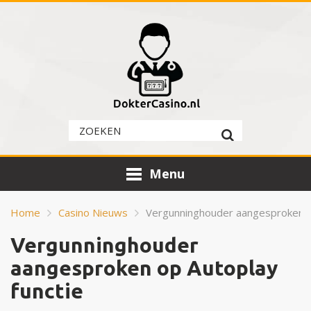
Menu
Home
Casino Nieuws
Vergunninghouder aangesproken op
Vergunninghouder
aangesproken op Autoplay
functie