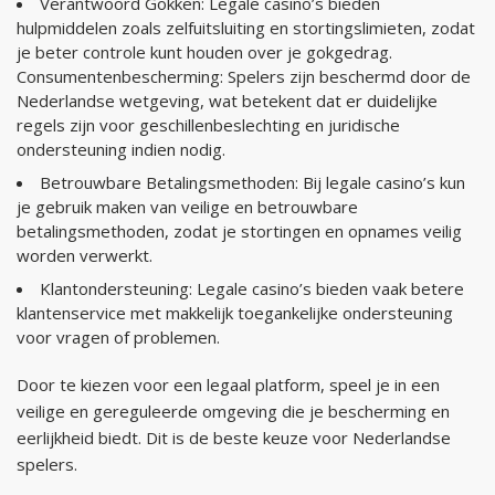
Verantwoord Gokken: Legale casino’s bieden
hulpmiddelen zoals zelfuitsluiting en stortingslimieten, zodat
je beter controle kunt houden over je gokgedrag.
Consumentenbescherming: Spelers zijn beschermd door de
Nederlandse wetgeving, wat betekent dat er duidelijke
regels zijn voor geschillenbeslechting en juridische
ondersteuning indien nodig.
Betrouwbare Betalingsmethoden: Bij legale casino’s kun
je gebruik maken van veilige en betrouwbare
betalingsmethoden, zodat je stortingen en opnames veilig
worden verwerkt.
Klantondersteuning: Legale casino’s bieden vaak betere
klantenservice met makkelijk toegankelijke ondersteuning
voor vragen of problemen.
Door te kiezen voor een legaal platform, speel je in een
veilige en gereguleerde omgeving die je bescherming en
eerlijkheid biedt. Dit is de beste keuze voor Nederlandse
spelers.