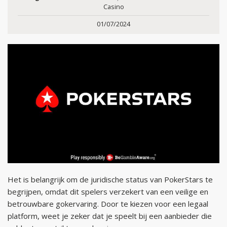
Casino
01/07/2024
Het is belangrijk om de juridische status van PokerStars te
begrijpen, omdat dit spelers verzekert van een veilige en
betrouwbare gokervaring. Door te kiezen voor een legaal
platform, weet je zeker dat je speelt bij een aanbieder die