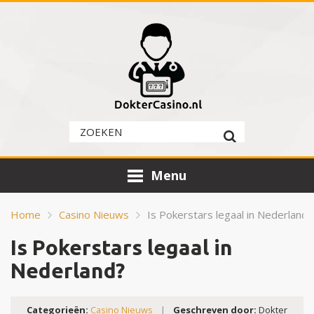
Menu
Home
Casino Nieuws
Is Pokerstars legaal in Nederland?
Is Pokerstars legaal in
Nederland?
Categorieën:
Casino Nieuws
|
Geschreven door:
Dokter