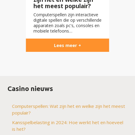
het meest populair?
Computerspellen zijn interactieve
digitale spellen die op verschillende
apparaten zoals pc's, consoles en
mobiele telefoons…
Lees meer +
Casino nieuws
Computerspellen: Wat zijn het en welke zijn het meest
populair?
Kansspelbelasting in 2024: Hoe werkt het en hoeveel
is het?