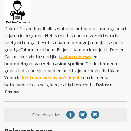
Dokter Casino houdt alles wat er in het online casino gebeurt
al jaren in de gaten. Het is een bijzondere wereld waarin
veel geld omgaat. Het is daarom belangrijk dat jij als speler
goed geïnformeerd bent. En juist daarom kom je bij Dokter
Casino, hier vind je eerlijke
casino reviews
en
beoordelingen van vele
casino spellen
. De dokter neemt
geen blad voor zijn mond en heeft zijn oordeel altijd klaar!
Voor de
beste online casino's legale
en de meest
betrouwbare casino's, kun je altijd terecht bij
Dokter
Casino
.
Deel dit artikel:
Relevant news