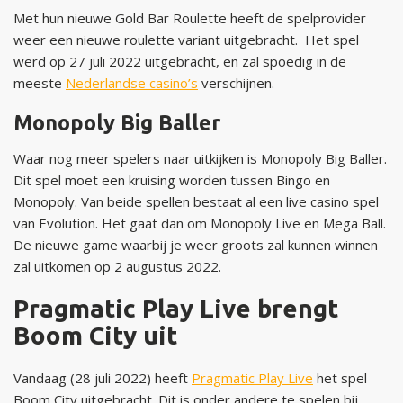
Met hun nieuwe Gold Bar Roulette heeft de spelprovider
weer een nieuwe roulette variant uitgebracht. Het spel
werd op 27 juli 2022 uitgebracht, en zal spoedig in de
meeste
Nederlandse casino’s
verschijnen.
Monopoly Big Baller
Waar nog meer spelers naar uitkijken is Monopoly Big Baller.
Dit spel moet een kruising worden tussen Bingo en
Monopoly. Van beide spellen bestaat al een live casino spel
van Evolution. Het gaat dan om Monopoly Live en Mega Ball.
De nieuwe game waarbij je weer groots zal kunnen winnen
zal uitkomen op 2 augustus 2022.
Pragmatic Play Live brengt
Boom City uit
Vandaag (28 juli 2022) heeft
Pragmatic Play Live
het spel
Boom City uitgebracht. Dit is onder andere te spelen bij