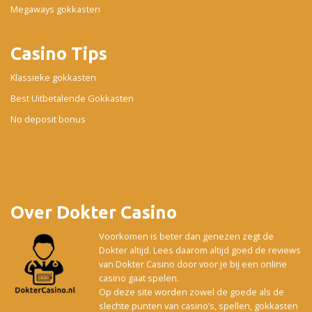
Megaways gokkasten
Casino Tips
Klassieke gokkasten
Best Uitbetalende Gokkasten
No deposit bonus
Over Dokter Casino
Voorkomen is beter dan genezen zegt de
Dokter altijd. Lees daarom altijd goed de reviews
van Dokter Casino door voor je bij een online
casino gaat spelen.
Op deze site worden zowel de goede als de
slechte punten van casino’s, spellen, gokkasten