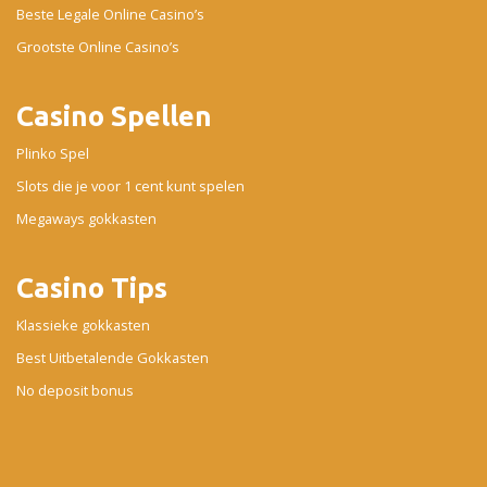
Beste Legale Online Casino’s
Grootste Online Casino’s
Casino Spellen
Plinko Spel
Slots die je voor 1 cent kunt spelen
Megaways gokkasten
Casino Tips
Klassieke gokkasten
Best Uitbetalende Gokkasten
No deposit bonus