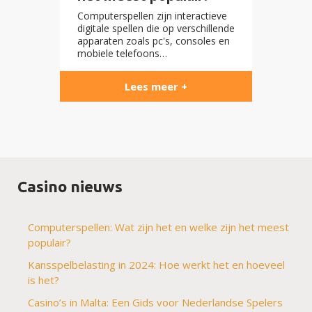
Computerspellen zijn interactieve
digitale spellen die op verschillende
apparaten zoals pc's, consoles en
mobiele telefoons…
Lees meer +
Casino nieuws
Computerspellen: Wat zijn het en welke zijn het meest
populair?
Kansspelbelasting in 2024: Hoe werkt het en hoeveel
is het?
Casino’s in Malta: Een Gids voor Nederlandse Spelers