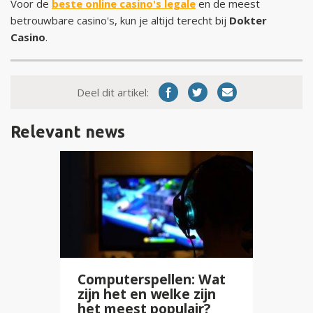
Voor de
beste online casino's legale
en de meest
betrouwbare casino's, kun je altijd terecht bij
Dokter
Casino
.
Deel dit artikel:
Relevant news
Computerspellen: Wat
zijn het en welke zijn
het meest populair?