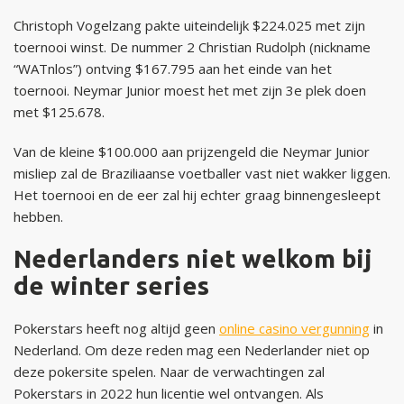
Christoph Vogelzang pakte uiteindelijk $224.025 met zijn
toernooi winst. De nummer 2 Christian Rudolph (nickname
“WATnlos”) ontving $167.795 aan het einde van het
toernooi. Neymar Junior moest het met zijn 3e plek doen
met $125.678.
Van de kleine $100.000 aan prijzengeld die Neymar Junior
misliep zal de Braziliaanse voetballer vast niet wakker liggen.
Het toernooi en de eer zal hij echter graag binnengesleept
hebben.
Nederlanders niet welkom bij
de winter series
Pokerstars heeft nog altijd geen
online casino vergunning
in
Nederland. Om deze reden mag een Nederlander niet op
deze pokersite spelen. Naar de verwachtingen zal
Pokerstars in 2022 hun licentie wel ontvangen. Als