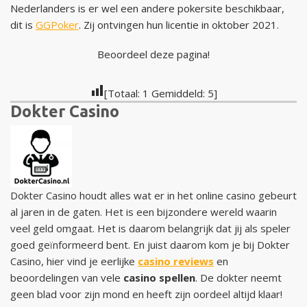
Nederlanders is er wel een andere pokersite beschikbaar,
dit is
GGPoker
. Zij ontvingen hun licentie in oktober 2021.
Beoordeel deze pagina!
[Totaal:
1
Gemiddeld:
5
]
Dokter Casino
Dokter Casino houdt alles wat er in het online casino gebeurt
al jaren in de gaten. Het is een bijzondere wereld waarin
veel geld omgaat. Het is daarom belangrijk dat jij als speler
goed geïnformeerd bent. En juist daarom kom je bij Dokter
Casino, hier vind je eerlijke
casino reviews
en
beoordelingen van vele
casino spellen
. De dokter neemt
geen blad voor zijn mond en heeft zijn oordeel altijd klaar!