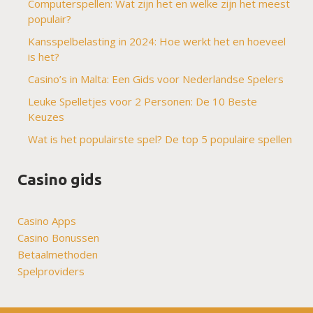
Computerspellen: Wat zijn het en welke zijn het meest
populair?
Kansspelbelasting in 2024: Hoe werkt het en hoeveel
is het?
Casino’s in Malta: Een Gids voor Nederlandse Spelers
Leuke Spelletjes voor 2 Personen: De 10 Beste
Keuzes
Wat is het populairste spel? De top 5 populaire spellen
Casino gids
Casino Apps
Casino Bonussen
Betaalmethoden
Spelproviders